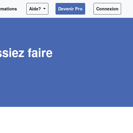
rmations
Aide?
Devenir Pro
Connexion
siez faire